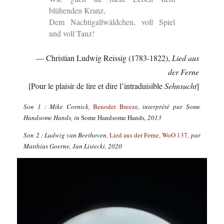
blühenden Kranz,
Dem Nachtigallwäldchen, voll Spiel
und voll Tanz!
— Christian Ludwig Reissig (1783-1822),
Lied aus
der Ferne
[Pour le plaisir de lire et dire l’intraduisible
Sehnsucht
]
Son 1 : Mike Cornick,
Benodet Breeze
, interprété par Some
Handsome Hands, in
Some Handsome Hands
, 2013
Son 2 : Ludwig van Beethoven,
Lied aus der Ferne, WoO 137
, par
Matthias Goerne, Jan Lisiecki, 2020