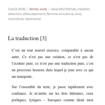
Publié
Catégories
Étiquettes
3 août 2026
écrire, vivre
beautiful friends
,
création
,
le
direction
,
éblouissement
,
femme et science
,
livre
,
nourriture
,
résonance
La traduction [3]
C’est un tout nouvel exercice, comparable à aucun
autre. Ce n’est pas une création, ce n’est pas de
l’écriture pure, ce n’est pas une traduction pure, c’est
un processus luxueux dans lequel je joue avec ce qui
me transporte.
Sur l’ensemble du texte, je passe rapidement avec
confiance. Je m’arrête sur les îlots littéraires, ceux
poétiques, lyriques – baroques comme dirait mon