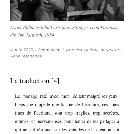
Eszter Bálint et John Lurie dans Stranger Than Paradise,
dir. Jim Jarmush, 1984
Publié
Catégories
Étiquettes
4 août 2026
écrire, vivre
America
,
cinéma
,
nourriture
,
le
Paris
,
résonance
La traduction [4]
Le partage raté avec mon éditeur-malgré-ses-yeux-
bleus me rappelle que la joie de l’écriture, ces joies
fines de l’écriture, sont trop fragiles, trop secrètes,
intimes, et merveilleuses, pour tenter de les partager à
qui ne sait résonner sur les veinules de la création – à