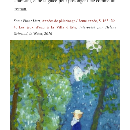
arabisant, et de la glace pour prolonger l’été comme un
roman.
Son : Franz Liszt,
Années de pèlerinage / 3ème année, S. 163: No.
4, Les jeux d’eau à la Villa d’Este
, interprété par Hélène
Grimaud, in
Water
, 2016