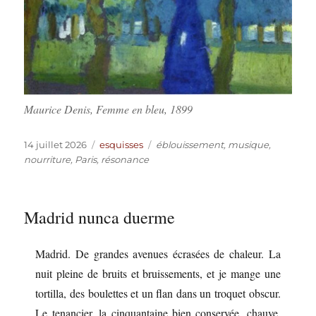
Maurice Denis, Femme en bleu, 1899
Publié
Catégories
Étiquettes
14 juillet 2026
esquisses
éblouissement
,
musique
,
le
nourriture
,
Paris
,
résonance
Madrid nunca duerme
Madrid. De grandes avenues écrasées de chaleur. La
nuit pleine de bruits et bruissements, et je mange une
tortilla, des boulettes et un flan dans un troquet obscur.
Le tenancier, la cinquantaine bien conservée, chauve,