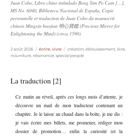
Juan Cobo,
Libro chino intitulado Beng Sim Po Cam […]
,
MS No. 6040, Biblioteca Nacional de España. Copie
personnelle et traduction de Juan Cobo du manuscrit
chinois
Mingxin baojian
明心寶鑑 (
Precious Mirror for
Enlightening the Mind
) (
circa
1590)
Publié
Catégories
Étiquettes
2 août 2026
écrire, vivre
création
,
éblouissement
,
livre
,
le
nourriture
,
résonance
,
special people
La traduction [2]
Ce matin au réveil, après ces longs mois d’attente, je
découvre un mail de mon traducteur contenant un
chapitre. Je le laisse au chaud dans la boîte, je me dis :
je vais écrire mes billets, me promener, rédiger mon
dossier de promotion… enfin la curiosité (et la