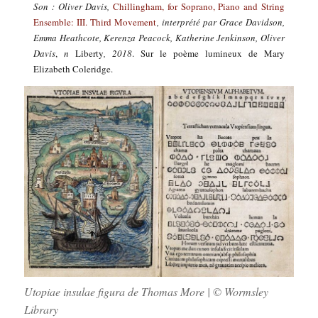
Son : Oliver Davis,
Chillingham, for Soprano, Piano and String
Ensemble: III. Third Movement
, interprété par
Grace Davidson,
Emma Heathcote, Kerenza Peacock, Katherine Jenkinson, Oliver
Davis
,
n
Liberty
, 2018
. Sur le poème lumineux de Mary
Elizabeth Coleridge.
Utopiae insulae figura
de Thomas More | © Wormsley
Library