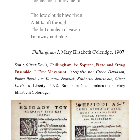
The heather climbs the hill.
The low clouds have riven
A little rift through.
The hill climbs to heaven,
Far away and blue.
—
Chillingham I
, Mary Elisabeth Coleridge, 1907
Son : Oliver Davis,
Chillingham, for Soprano, Piano and String
Ensemble: I. First Movement
, interprété par
Grace Davidson,
Emma Heathcote, Kerenza Peacock, Katherine Jenkinson, Oliver
Davis
,
n
Liberty
, 2018
. Sur le poème lumineux de Mary
Elizabeth Coleridge.