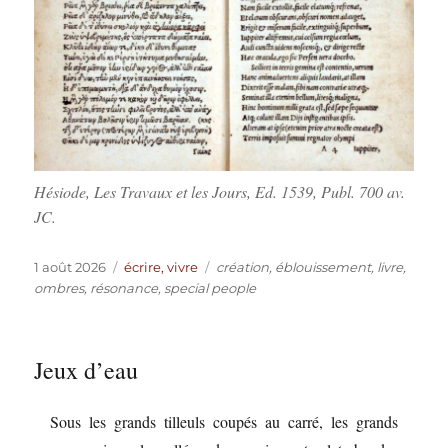
Hésiode, Les Travaux et les Jours, Ed. 1539, Publ. 700 av.
JC.
Publié
Catégories
Étiquettes
1 août 2026
écrire, vivre
création
,
éblouissement
,
livre
,
le
ombres
,
résonance
,
special people
Jeux d’eau
Sous les grands tilleuls coupés au carré, les grands