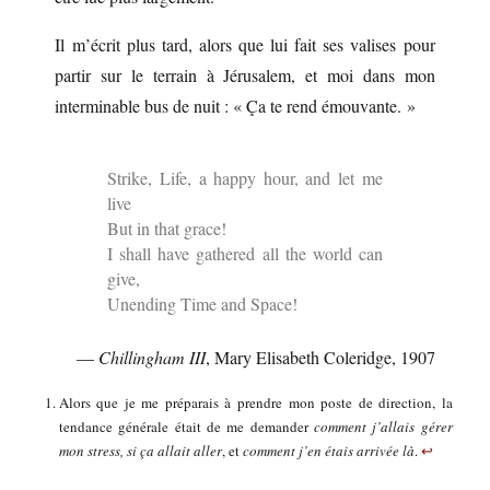
Il m’écrit plus tard, alors que lui fait ses valises pour
partir sur le terrain à Jérusalem, et moi dans mon
interminable bus de nuit : « Ça te rend émouvante. »
Strike, Life, a happy hour, and let me
live
But in that grace!
I shall have gathered all the world can
give,
Unending Time and Space!
—
Chillingham III
, Mary Elisabeth Coleridge, 1907
Alors que je me préparais à prendre mon poste de direction, la
tendance générale était de me demander
comment j’allais gérer
mon stress, si ça allait aller
, et
comment j’en étais arrivée là
.
↩︎