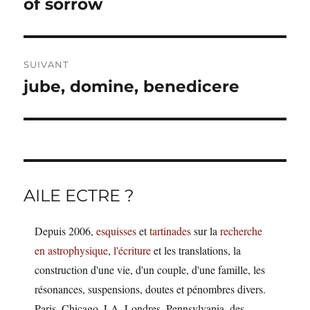
précédente :
of sorrow
l’article
SUIVANT
jube, domine, benedicere
Publication
suivante :
AILE ECTRE ?
Depuis 2006,
esquisses
et
tartinades
sur la
recherche
en astrophysique
,
l'écriture
et les translations, la
construction d'une vie, d'un couple, d'une famille, les
résonances, suspensions, doutes et pénombres divers.
Paris, Chicago, LA, Londres, Pennsylvania, des