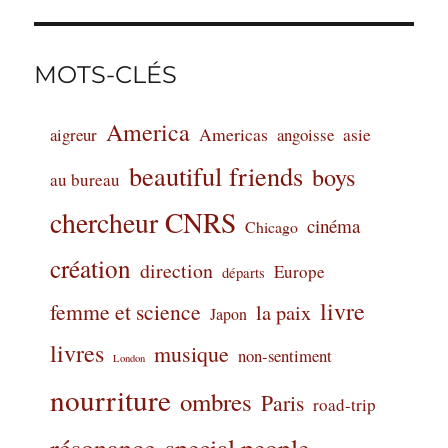
MOTS-CLÉS
America
Americas
aigreur
angoisse
asie
beautiful friends
boys
au bureau
chercheur CNRS
cinéma
Chicago
création
direction
Europe
départs
livre
femme et science
la paix
Japon
livres
musique
non-sentiment
London
nourriture
ombres
Paris
road-trip
résonance
special people