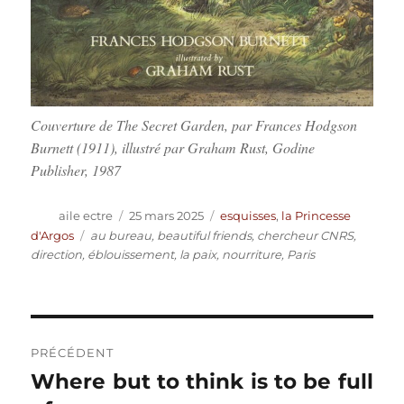
Couverture de The Secret Garden, par Frances Hodgson
Burnett (1911), illustré par Graham Rust, Godine
Publisher, 1987
Auteur
Publié
Catégories
aile ectre
25 mars 2025
esquisses
,
la Princesse
le
Étiquettes
d'Argos
au bureau
,
beautiful friends
,
chercheur CNRS
,
direction
,
éblouissement
,
la paix
,
nourriture
,
Paris
Navigation
PRÉCÉDENT
de
Where but to think is to be full
Publication