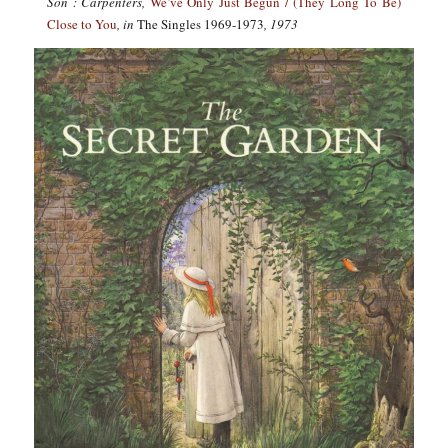
Son : Carpenters,
We’ve Only Just Begun / (They Long To Be)
Close to You
, in
The Singles 1969-1973
, 1973