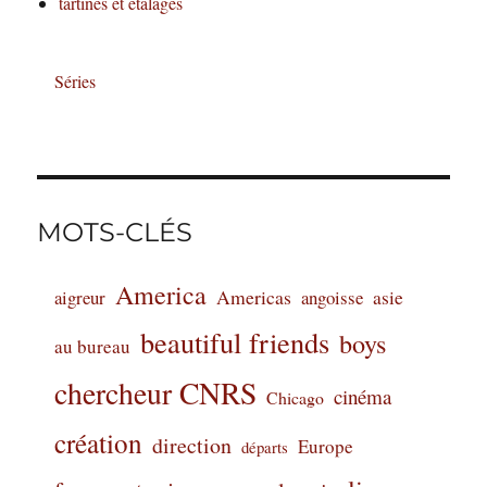
tartines et étalages
Séries
MOTS-CLÉS
America
Americas
aigreur
angoisse
asie
beautiful friends
boys
au bureau
chercheur CNRS
cinéma
Chicago
création
direction
Europe
départs