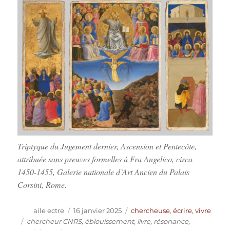
Triptyque du Jugement dernier, Ascension et Pentecôte,
attribuée sans preuves formelles à Fra Angelico, circa
1450-1455, Galerie nationale d’Art Ancien du Palais
Corsini, Rome.
Auteur
Publié
Catégories
aile ectre
16 janvier 2025
chercheuse
,
écrire, vivre
le
Étiquettes
chercheur CNRS
,
éblouissement
,
livre
,
résonance
,