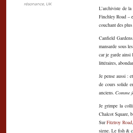
résonance
,
UK
L’archiviste de la
Finchley Road –
couchant des plus 
Canfield Gardens.
mansarde sous les 
car je garde ainsi
littéraires, abond
Je pense aussi : 
de cours solide e
anciens.
Comme je 
Je grimpe la coll
Chalcot Square, bi
Sur
Fitztroy Road
signe. Le fish & c