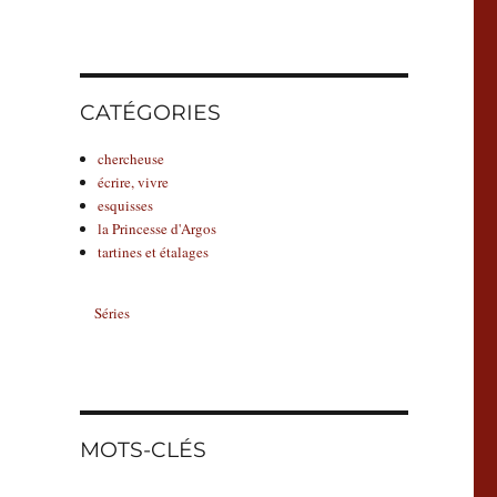
CATÉGORIES
chercheuse
écrire, vivre
esquisses
la Princesse d'Argos
tartines et étalages
Séries
MOTS-CLÉS