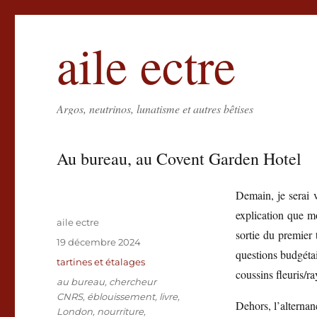
aile ectre
Argos, neutrinos, lunatisme et autres bêtises
Au bureau, au Covent Garden Hotel
Demain, je serai
explication que mo
Auteur
aile ectre
sortie du premier
Publié
19 décembre 2024
questions budgét
le
Catégories
tartines et étalages
coussins fleuris/r
Étiquettes
au bureau
,
chercheur
CNRS
,
éblouissement
,
livre
,
Dehors, l’alternan
London
,
nourriture
,