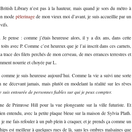
 British Library n’est pas à la hauteur, mais quand je sors du métro à
 en mode
pèlerinage
de mon vieux moi d’avant, je suis accueillie par un
vifs.
 Je pense : comme j’étais heureuse alors, il y a dix ans, dans cette
toits avec P. Comme c’est heureux que je l’ai inscrit dans ces carnets,
 la trace des filets perchés de mon cerveau, de mes errances terrestres et
amment nourrie et choyée par L.
et comme je suis heureuse aujourd’hui. Comme la vie a suivi une sorte
n ne décevant jamais, mais plutôt en modelant la réalité sur les rêves
suis entourée de personnes fiables sur qui je peux compter.
ine de Primrose Hill pour la vue plongeante sur la ville futuriste. Et
en entendu, avec la petite plaque bleue sur la maison de Sylvia Plath.
, je me fais refouler à un pub plein à craquer, et je prends ça comme un
hips est meilleur à quelques rues de là, sans les ombres malsaines que