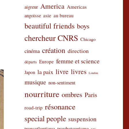
America
Americas
aigreur
angoisse
asie
au bureau
beautiful friends
boys
chercheur CNRS
Chicago
création
direction
cinéma
femme et science
Europe
départs
livre
livres
la paix
Japon
London
musique
non-sentiment
nourriture
ombres
Paris
résonance
road-trip
special people
suspension
transatlantique
troubatourisme