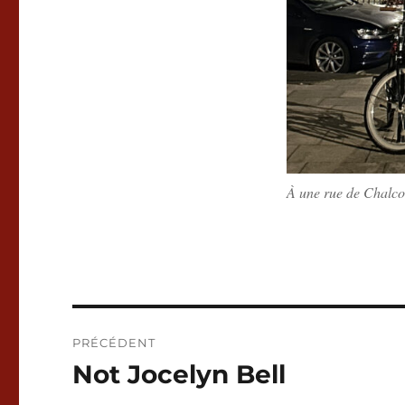
À une rue de Chalco
Navigation
PRÉCÉDENT
de
Not Jocelyn Bell
Publication
précédente :
l’article