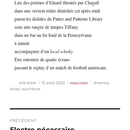
Lire des poèmes d’Eluard illustrés par Chagall
dans une version reliée dénîchée cet après-midi
parmi les dédales du Pattee and Patterno Library
sous une rangée de lampes Tiffany
dans un bar au fin fond de la Pennsylvanie
à minuit
accompagnée d’un
local whisky
.
Être entourée de quatre écrans
passant le replay d’un match de football américain.
Auteur
Publié
Catégories
Étiquettes
aile ectre
10 août 2023
esquisses
America
,
le
livres
,
nourriture
Navigation
PRÉCÉDENT
de
Electre nécessaire
Publication