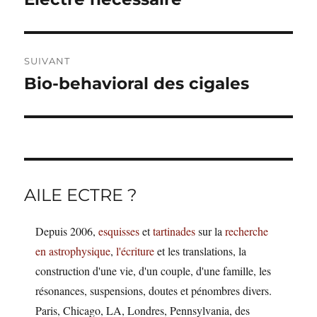
précédente :
l’article
SUIVANT
Bio-behavioral des cigales
Publication
suivante :
AILE ECTRE ?
Depuis 2006,
esquisses
et
tartinades
sur la
recherche
en astrophysique
,
l'écriture
et les translations, la
construction d'une vie, d'un couple, d'une famille, les
résonances, suspensions, doutes et pénombres divers.
Paris, Chicago, LA, Londres, Pennsylvania, des