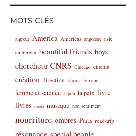
MOTS-CLÉS
America
Americas
aigreur
angoisse
asie
beautiful friends
boys
au bureau
chercheur CNRS
cinéma
Chicago
création
direction
Europe
départs
livre
femme et science
la paix
Japon
livres
musique
non-sentiment
London
nourriture
ombres
Paris
road-trip
résonance
special people